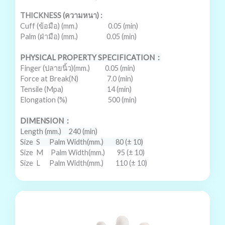
THICKNESS (
ความหนา
) :
Cuff (
ข้อมือ
) (mm.) 0.05 (min)
Palm (
ฝ่ามือ
) (mm.) 0.05 (min)
PHYSICAL PROPERTY SPECIFICATION
:
Finger (
ปลายนิ้ว
)(mm.) 0.05 (min)
Force at Break(N) 7.0 (min)
Tensile (Mpa) 14 (min)
Elongation (%) 500 (min)
DIMENSION
:
Length (mm.)
240 (min)
Size
S
Palm Width(mm.)
80 (± 10)
Size
M
Palm Width(mm.)
95 (± 10)
Size
L
Palm Width(mm.)
110 (± 10)