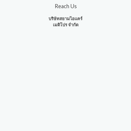
Reach Us
บริษัทสยามไอแคร์
เมดิโปร จำกัด
533/3
หมู่
1
ตำบล ปลวกแดง อำเภอ ปลวกแดง
จังหวัด ระยอง
21140
Office Hours
Mon-Sat 08:30 – 17:30
Follow Us
Copyright © 2026 siamicaremedipro
Powered by siamicaremedipro