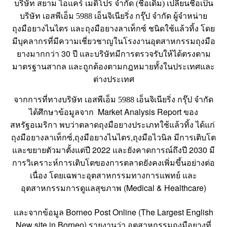
บริษัท สยาม ไอแคร์ เมดิโปร จำกัด (ชื่อเดิม) เปลี่ยนชื่อเป็น
บริษัท เอสพีเอ็ม 5988 เอ็นจิเนียริ่ง กรุ๊ป จำกัด ผู้จำหน่าย
ถุงมือยางไนไตร และถุงมือยางลาเท็กซ์ ชนิดใช้แล้วทิ้ง โดย
มีบุคลากรที่มีความเชี่ยวชาญในโรงงานอุตสาหกรรมถุงมือ
30
ยางมากกว่า
ปี และบริษัทมีการตรวจรับให้ได้ตรงตาม
มาตรฐานสากล และถูกต้องตามกฎหมายทั้งในประเทศและ
ต่างประเทศ
จากการที่ทางบริษัท เอสพีเอ็ม 5988 เอ็นจิเนียริ่ง กรุ๊ป จำกัด
Market Analysis Report
ได้ศึกษาข้อมูลจาก
ของ
สหรัฐอเมริกา พบว่าตลาดถุงมือยางประเภทใช้แล้วทิ้ง ได้แก่
,
,
ถุงมือยางลาเท็กซ์
ถุงมือยางไนไตร
ถุงมือไวนิล มีการเติบโต
2022
2030
และขยายตัวมาตั้งแต่ปี
และยังคาดการณ์ถึงปี
มี
การวิเคราะห์การเติบโตของการตลาดยังคงเพิ่มขึ้นอย่างต่อ
เนื่อง โดยเฉพาะอุตสาหกรรมทางการแพทย์ และ
(Medical & Healthcare)
อุตสาหกรรมการดูแลสุขภาพ
Borneo Post Online (The Largest English
และจากข้อมูล
New site in Borneo)
รายงานว่า อุตสาหกรรมถุงมือยางที่