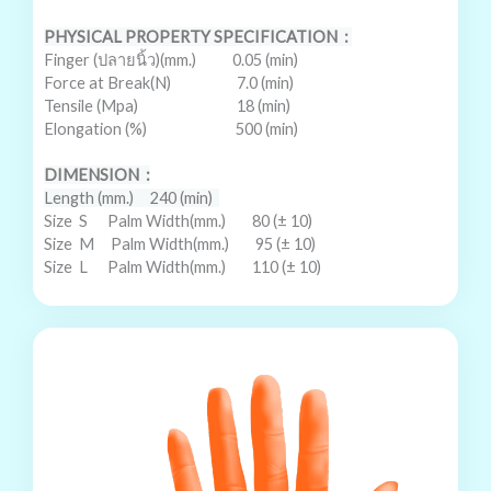
PHYSICAL PROPERTY SPECIFICATION
:
Finger (
ปลายนิ้ว
)(mm.) 0.05 (min)
Force at Break(N) 7.0 (min)
Tensile (Mpa) 18 (min)
Elongation (%) 500 (min)
DIMENSION
:
Length (mm.)
240 (min)
Size
S
Palm Width(mm.)
80 (± 10)
Size
M
Palm Width(mm.)
95 (± 10)
Size
L
Palm Width(mm.)
110 (± 10)